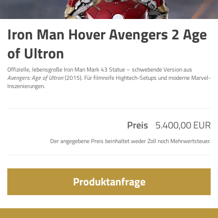
Iron Man Hover Avengers 2 Age
of Ultron
Offizielle, lebensgroße Iron Man Mark 43 Statue – schwebende Version aus
Avengers: Age of Ultron
(2015). Für filmreife Hightech-Setups und moderne Marvel-
Inszenierungen.
Preis
5.400,00 EUR
Der angegebene Preis beinhaltet weder Zoll noch Mehrwertsteuer.
Produktanfrage