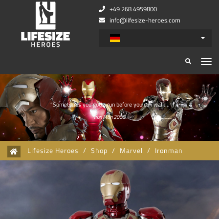
+49 268 4959800
info@lifesize-heroes.com
Zurück
Wei
”I am Iron Man.„
Iron Man 2008
Lifesize Heroes
/
Shop
/
Marvel
/
Ironman