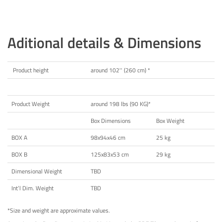
Aditional details & Dimensions
Product height
around 102'' (260 cm) *
Product Weight
around 198 lbs (90 KG)*
Box Dimensions
Box Weight
BOX A
98x94x46 cm
25 kg
BOX B
125x83x53 cm
29 kg
Dimensional Weight
TBD
Int’l Dim. Weight
TBD
*Size and weight are approximate values.