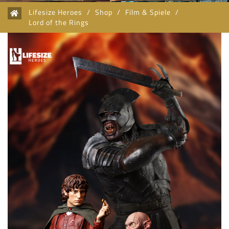
Lifesize Heroes
/
Shop
/
Film & Spiele
/
Lord of the Rings