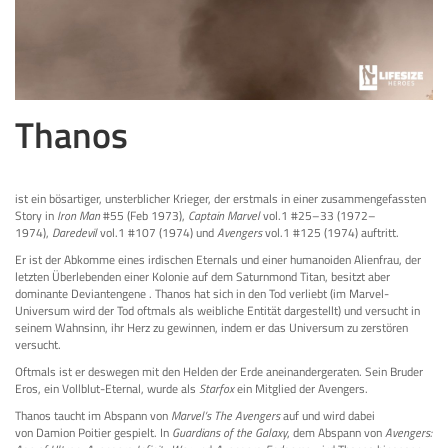
Thanos
ist ein bösartiger, unsterblicher Krieger, der erstmals in einer zusammengefassten
Story in
Iron Man
#55 (Feb 1973),
Captain Marvel
vol.1 #25–33 (1972–
1974),
Daredevil
vol.1 #107 (1974) und
Avengers
vol.1 #125 (1974) auftritt.
Er ist der Abkomme eines irdischen Eternals und einer humanoiden Alienfrau, der
letzten Überlebenden einer Kolonie auf dem Saturnmond Titan, besitzt aber
dominante Deviantengene . Thanos hat sich in den Tod verliebt (im Marvel-
Universum wird der Tod oftmals als weibliche Entität dargestellt) und versucht in
seinem Wahnsinn, ihr Herz zu gewinnen, indem er das Universum zu zerstören
versucht.
Oftmals ist er deswegen mit den Helden der Erde aneinandergeraten. Sein Bruder
Eros, ein Vollblut-Eternal, wurde als
Starfox
ein Mitglied der Avengers.
Thanos taucht im Abspann von
Marvel’s The Avengers
auf und wird dabei
von Damion Poitier gespielt. In
Guardians of the Galaxy
, dem Abspann von
Avengers: