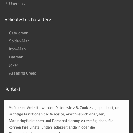
Über uns
Beliebteste Charaktere
Catwoman
Spider-Man
Iron-Man
Batman
Joker
Assasins Creed
Kontakt
Lifesize Heroes
Hauptstraße 113,
Auf dieser Website werden Daten wie z.B. Cookies gespeichert, um
56316 Hanroth [DE]
wichtige Funktionen der Website, einschließlich Analysen,
Marketingfunktionen und Personalisierung zu ermöglichen. Sie
info@lifesize-heroes.com
können Ihre Einstellungen jederzeit ändern oder die
+49 268 4959800