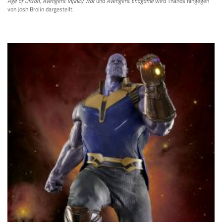
Age of Ultron
,
Avengers: Infinity War
und
Avengers: Endgame
wird Thanos hingegen
von Josh Brolin dargestellt.