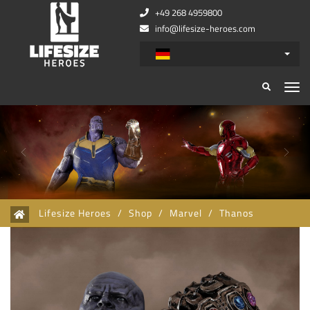
+49 268 4959800
info@lifesize-heroes.com
Zurück
Wei
Lifesize Heroes
/
Shop
/
Marvel
/
Thanos