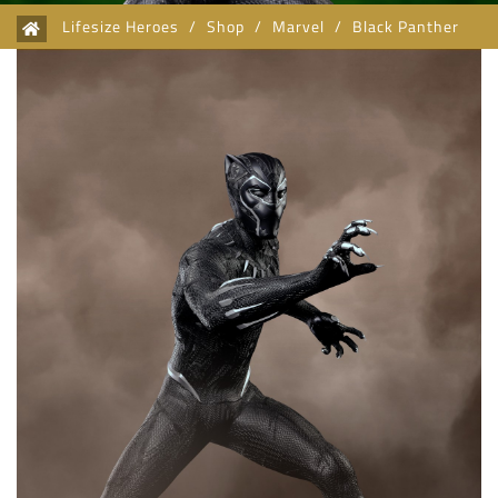
Lifesize Heroes
/
Shop
/
Marvel
/
Black Panther