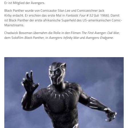
Er ist Mitglied der Avengers.
Black Panther wurde von Comicautor Stan Lee und Comiczeichner Jack
Kirby erdacht. Er erschien das erste Mal in
Fantastic Four # 52
(Juli 1966). Damit
ist Black Panther der erste afrikanische Superheld des US-amerikanischen Comic-
Mainstreams.
Chadwick Boseman übernahm die Rolle in den Filmen
The First Avenger: Civil War
,
dem Solofilm
Black Panther
, in
Avengers: Infinity War
und
Avengers: Endgame
.