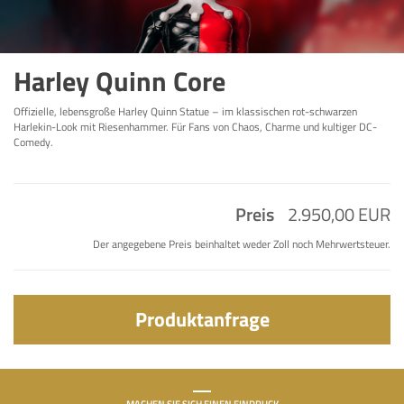
Harley Quinn Core
Offizielle, lebensgroße Harley Quinn Statue – im klassischen rot-schwarzen
Harlekin-Look mit Riesenhammer. Für Fans von Chaos, Charme und kultiger DC-
Comedy.
Preis
2.950,00 EUR
Der angegebene Preis beinhaltet weder Zoll noch Mehrwertsteuer.
Produktanfrage
MACHEN SIE SICH EINEN EINDRUCK