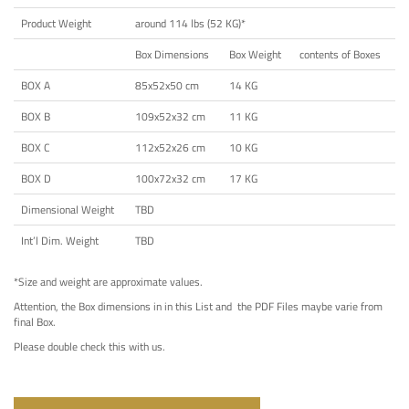
Product Weight
around 114 lbs (52 KG)*
Box Dimensions
Box Weight
contents of Boxes
BOX A
85x52x50 cm
14 KG
BOX B
109x52x32 cm
11 KG
BOX C
112x52x26 cm
10 KG
BOX D
100x72x32 cm
17 KG
Dimensional Weight
TBD
Int’l Dim. Weight
TBD
*Size and weight are approximate values.
Attention, the Box dimensions in in this List and the PDF Files maybe varie from
final Box.
Please double check this with us.