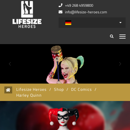
+49 268 4959800
info@lifesize-heroes.com
Zurück
Wei
Lifesize Heroes
/
Shop
/
DC Comics
/
Harley Quinn