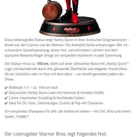
Diese lebensgroße Statue zeigt Harley Quinn in ihrer ikonischen Originalversion –
direkt aus den Comics und der
Batman: The Animated Series
entsprungen. Mit rot-
schwarzem Ganzkörperanzug, Jester-Hut, verschmitztem Lächeln und dem
typischen Riesenschläger bringt sie verspielten Wahnsinn in jede Sammlung.
Die Statue misst ca.
193 cm
, steht auf einer stilisierten Base mit „Harley Quinn“-
Logo und beeindruckt durch ihre glänzende Oberfläche und elegante, freche Pose.
Ob als Solostück oder im Duo mit dem Joker – sie stiehlt garantiert jedem die
Show.
✔️ Maßstab 1:1 – ca. 193 cm hoch
✔️ Klassischer Harley Quinn Look mit Hammer & Harlekin-Outfit
✔️ Comic-inspiriertes Sculpting & leuchtende Farben
✔️ Ideal für DC-Fans, Sammlungen, Events & Pop-Art-Szenarien
Ein verspieltes Showpiece für alle, die Wahnsinn lieben – mit Stil, Witz und einem
lauten
„Puddin’!“
.
Der Lizenzgeber Warner Bros. legt folgendes fest: