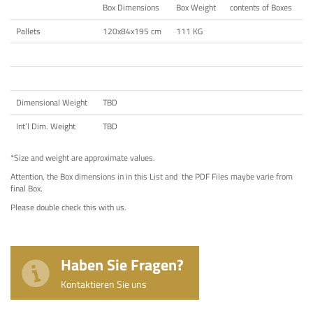
Box Dimensions
Box Weight
contents of Boxes
Pallets
120x84x195 cm
111 KG
Dimensional Weight
TBD
Int’l Dim. Weight
TBD
*Size and weight are approximate values.
Attention, the Box dimensions in in this List and the PDF Files maybe varie from
final Box.
Please double check this with us.
Haben Sie Fragen?
Kontaktieren Sie uns