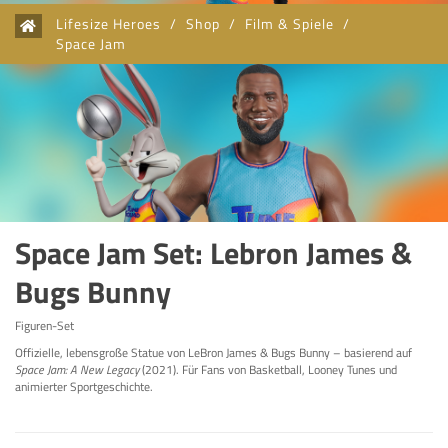
Lifesize Heroes
/
Shop
/
Film & Spiele
/
Space Jam
Space Jam Set: Lebron James &
Bugs Bunny
Figuren-Set
Offizielle, lebensgroße Statue von LeBron James & Bugs Bunny – basierend auf
Space Jam: A New Legacy
(2021). Für Fans von Basketball, Looney Tunes und
animierter Sportgeschichte.