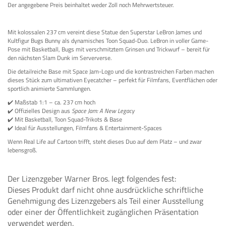
Der angegebene Preis beinhaltet weder Zoll noch Mehrwertsteuer.
Mit kolossalen 237 cm vereint diese Statue den Superstar LeBron James und
Kultfigur Bugs Bunny als dynamisches Toon Squad-Duo. LeBron in voller Game-
Pose mit Basketball, Bugs mit verschmitztem Grinsen und Trickwurf – bereit für
den nächsten Slam Dunk im Serververse.
Die detailreiche Base mit Space Jam-Logo und die kontrastreichen Farben machen
dieses Stück zum ultimativen Eyecatcher – perfekt für Filmfans, Eventflächen oder
sportlich animierte Sammlungen.
✔️ Maßstab 1:1 – ca. 237 cm hoch
✔️ Offizielles Design aus
Space Jam: A New Legacy
✔️ Mit Basketball, Toon Squad-Trikots & Base
✔️ Ideal für Ausstellungen, Filmfans & Entertainment-Spaces
Wenn Real Life auf Cartoon trifft, steht dieses Duo auf dem Platz – und zwar
lebensgroß.
Der Lizenzgeber Warner Bros. legt folgendes fest:
Dieses Produkt darf nicht ohne ausdrückliche schriftliche
Genehmigung des Lizenzgebers als Teil einer Ausstellung
oder einer der Öffentlichkeit zugänglichen Präsentation
verwendet werden.