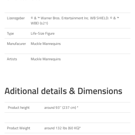
Lizenzgeber
©️ & ™️ Warner Bros. Entertainment Inc. WB SHIELD: ©️ & ™️
WBEI (s21)
Type
Life-Size Figure
Manufacurer
Muckle Mannequins
Artists
Muckle Mannequins
Aditional details & Dimensions
Product height
around 93'' (237 cm) *
Product Weight
around 132 lbs (60 KG)*