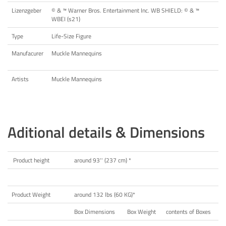
Lizenzgeber
©️ & ™️ Warner Bros. Entertainment Inc. WB SHIELD: ©️ & ™️
WBEI (s21)
Type
Life-Size Figure
Manufacurer
Muckle Mannequins
Artists
Muckle Mannequins
Aditional details & Dimensions
Product height
around 93'' (237 cm) *
Product Weight
around 132 lbs (60 KG)*
Box Dimensions
Box Weight
contents of Boxes