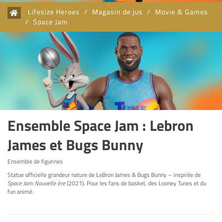
Lifesize Heroes
/
Magasin de jus
/
Movie & Games
/
Space Jam
Ensemble Space Jam : Lebron
James et Bugs Bunny
Ensemble de figurines
Statue officielle grandeur nature de LeBron James & Bugs Bunny – inspirée de
Space Jam: Nouvelle ère
(2021). Pour les fans de basket, des Looney Tunes et du
fun animé.