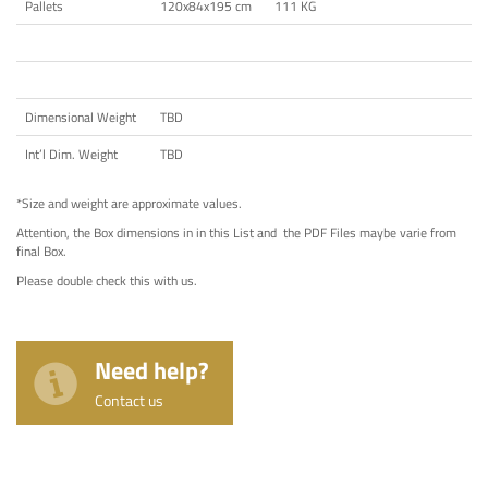
Pallets
120x84x195 cm
111 KG
Dimensional Weight
TBD
Int’l Dim. Weight
TBD
*Size and weight are approximate values.
Attention, the Box dimensions in in this List and the PDF Files maybe varie from
final Box.
Please double check this with us.
Need help?
Contact us