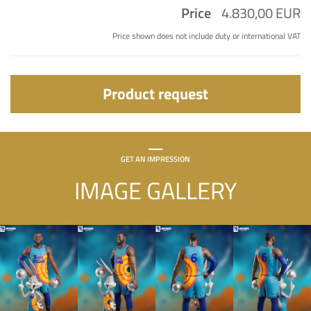
Price
4.830,00 EUR
Price shown does not include duty or international VAT
Product request
GET AN IMPRESSION
IMAGE GALLERY