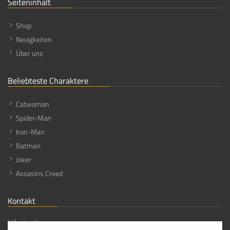
Seiteninhalt
Shop
Neuigkeiten
Über uns
Beliebteste Charaktere
Catwoman
Spider-Man
Iron-Man
Batman
Joker
Assasins Creed
Kontakt
Lifesize Heroes