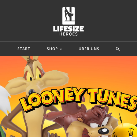
START
SHOP
ÜBER UNS
mics
Star Wars
Film & Spiele
ah
Prinzessin Leia Organa
Masters Of The
 Adam
Starkiller Galen Marek
Lord Of The Rin
y Quinn
C-3po
Ninja Turtles
Shark
Star Wars Rebels
G.I. Joe
.
Mehr...
Mehr...