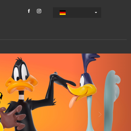
Weiter
 Universe
gs