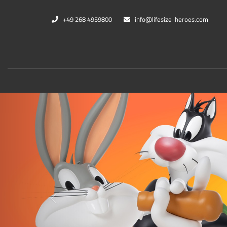
+49 268 4959800
info@lifesize-heroes.com
Marvel
DC Co
Zurück
Black Panther
Cheet
Captain Marvel
Black
War Machine
Harle
Thanos
King 
Mehr...
Mehr..