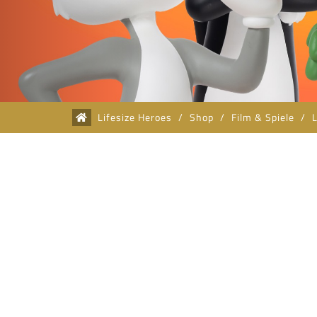
Lifesize Heroes
/
Shop
/
Film & Spiele
/