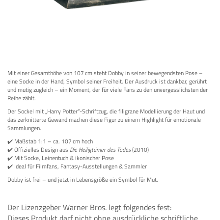
Mit einer Gesamthöhe von 107 cm steht Dobby in seiner bewegendsten Pose –
eine Socke in der Hand, Symbol seiner Freiheit. Der Ausdruck ist dankbar, gerührt
und mutig zugleich – ein Moment, der für viele Fans zu den unvergesslichsten der
Reihe zählt.
Der Sockel mit „Harry Potter“-Schriftzug, die filigrane Modellierung der Haut und
das zerknitterte Gewand machen diese Figur zu einem Highlight für emotionale
Sammlungen.
✔️ Maßstab 1:1 – ca. 107 cm hoch
✔️ Offizielles Design aus
Die Heiligtümer des Todes
(2010)
✔️ Mit Socke, Leinentuch & ikonischer Pose
✔️ Ideal für Filmfans, Fantasy-Ausstellungen & Sammler
Dobby ist frei – und jetzt in Lebensgröße ein Symbol für Mut.
Der Lizenzgeber Warner Bros. legt folgendes fest:
Dieses Produkt darf nicht ohne ausdrückliche schriftliche