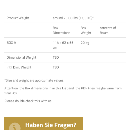
Product Weight
around 25.00 lbs (11,5 KG)*
Box
Box
contents of
Dimensions
Weight
Boxes
BOX A
114 x 62 x 55
20 kg
cm
Dimensional Weight
TBD
Int’l Dim. Weight
TBD
*Size and weight are approximate values.
Attention, the Box dimensions in in this List and the PDF Files maybe varie from
final Box.
Please double check this with us.
Haben Sie Fragen?