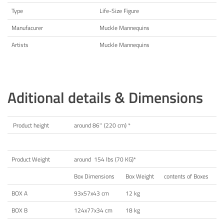
Type
Life-Size Figure
Manufacurer
Muckle Mannequins
Artists
Muckle Mannequins
Aditional details & Dimensions
Product height
around 86'' (220 cm) *
Product Weight
around 154 lbs (70 KG)*
Box Dimensions
Box Weight
contents of Boxes
BOX A
93x57x43 cm
12 kg
BOX B
124x77x34 cm
18 kg