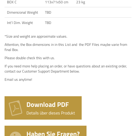
BOX C
113x71x50 cm
23 kg
Dimensional Weight
TBD
Int’l Dim. Weight
TBD
*Size and weight are approximate values.
Attention, the Box dimensions in in this List and the PDF Files maybe varie from
final Box.
Please double check this with us.
If you need more help placing an order, or have questions about an existing order,
contact our Customer Support Department below.
Email us anytime!
Download PDF
Details über dieses Produkt
Haben Sie Fragen?