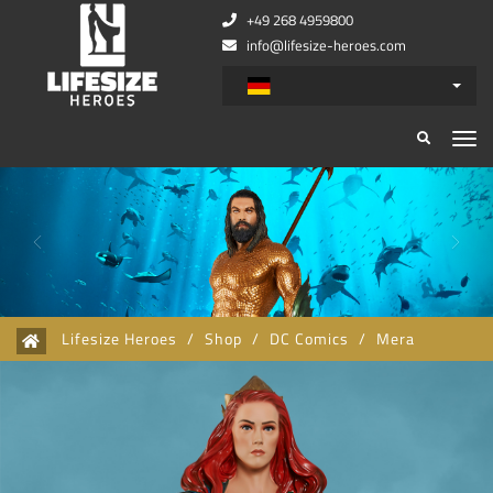
+49 268 4959800
info@lifesize-heroes.com
Zurück
Wei
Lifesize Heroes
/
Shop
/
DC Comics
/
Mera