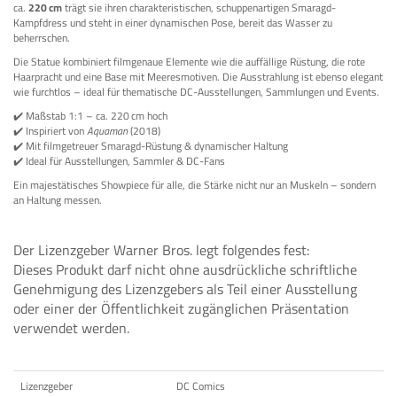
ca.
220 cm
trägt sie ihren charakteristischen, schuppenartigen Smaragd-
Kampfdress und steht in einer dynamischen Pose, bereit das Wasser zu
beherrschen.
Die Statue kombiniert filmgenaue Elemente wie die auffällige Rüstung, die rote
Haarpracht und eine Base mit Meeresmotiven. Die Ausstrahlung ist ebenso elegant
wie furchtlos – ideal für thematische DC-Ausstellungen, Sammlungen und Events.
✔️ Maßstab 1:1 – ca. 220 cm hoch
✔️ Inspiriert von
Aquaman
(2018)
✔️ Mit filmgetreuer Smaragd-Rüstung & dynamischer Haltung
✔️ Ideal für Ausstellungen, Sammler & DC-Fans
Ein majestätisches Showpiece für alle, die Stärke nicht nur an Muskeln – sondern
an Haltung messen.
Der Lizenzgeber Warner Bros. legt folgendes fest:
Dieses Produkt darf nicht ohne ausdrückliche schriftliche
Genehmigung des Lizenzgebers als Teil einer Ausstellung
oder einer der Öffentlichkeit zugänglichen Präsentation
verwendet werden.
Lizenzgeber
DC Comics