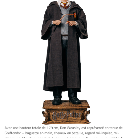
Avec une hauteur totale de 179 cm, Ron Weasley est représenté en tenue de
Gryffondor – baguette en main, cheveux en bataille, regard mi-inquiet, mi-