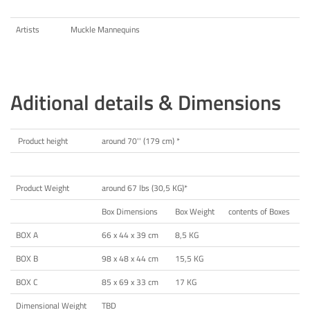
Artists
Muckle Mannequins
Aditional details & Dimensions
Product height
around 70'' (179 cm) *
Product Weight
around 67 lbs (30,5 KG)*
Box Dimensions
Box Weight
contents of Boxes
BOX A
66 x 44 x 39 cm
8,5 KG
BOX B
98 x 48 x 44 cm
15,5 KG
BOX C
85 x 69 x 33 cm
17 KG
Dimensional Weight
TBD