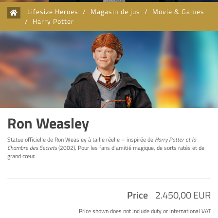
Lifesize Heroes
/
Magasin de jus
/
Movie & Games
/
Harry Potter
Ron Weasley
Statue officielle de Ron Weasley à taille réelle – inspirée de
Harry Potter et la
Chambre des Secrets
(2002). Pour les fans d’amitié magique, de sorts ratés et de
grand cœur.
Price
2.450,00 EUR
Price shown does not include duty or international VAT