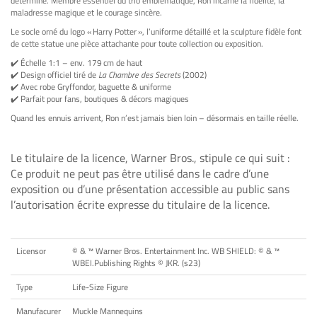
déterminé. Membre essentiel du trio emblématique, Ron incarne la fidélité, la
maladresse magique et le courage sincère.
Le socle orné du logo « Harry Potter », l’uniforme détaillé et la sculpture fidèle font
de cette statue une pièce attachante pour toute collection ou exposition.
✔️ Échelle 1:1 – env. 179 cm de haut
✔️ Design officiel tiré de
La Chambre des Secrets
(2002)
✔️ Avec robe Gryffondor, baguette & uniforme
✔️ Parfait pour fans, boutiques & décors magiques
Quand les ennuis arrivent, Ron n’est jamais bien loin – désormais en taille réelle.
Le titulaire de la licence, Warner Bros., stipule ce qui suit :
Ce produit ne peut pas être utilisé dans le cadre d’une
exposition ou d’une présentation accessible au public sans
l’autorisation écrite expresse du titulaire de la licence.
Licensor
© & ™ Warner Bros. Entertainment Inc. WB SHIELD: © & ™
WBEI.Publishing Rights © JKR. (s23)
Type
Life-Size Figure
Manufacurer
Muckle Mannequins