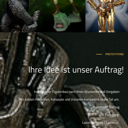
PROTOTYPING
Ihre Idee ist unser Auftrag!
Individueller Figurenbau nach Ihren Wünschen und Vorgaben
Wir setzen Ihre Ideen, Konzepte und Visionen kompetent in die Tat um.
Kunststoff Tiefzug
GFK Fertigung
Laserzuschnitt / Lasercut